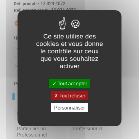
13.024.4072
Ref. produit :
13.024.4072
Ref. constructeur :
Livré sous 5 à 10 jours
check_circle_outline
Ce site utilise des
Quantité
cookies et vous donne

AJOUTER AU PANIER
le contrôle sur ceux
que vous souhaitez

Disponible usine - Livré sous 5 à 10 jours
activer
Partager
Tout accepter
FICHE TECHNIQUE
Tout refuser
Personnaliser
Puissance
7.3 kW
Particulier ou
Professionnel
Professionnel