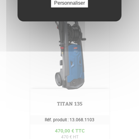
Personnaliser
TITAN 135
Réf. produit :
13.068.1103
Prix
470,00 € TTC
470 € HT