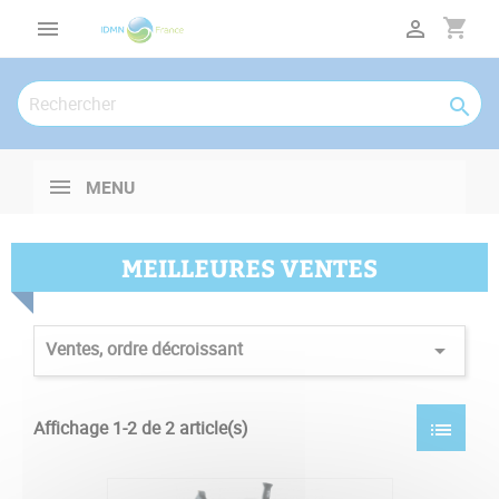
Panneau de gestion des cookies
shopping_cart



MENU
MEILLEURES VENTES
Ventes, ordre décroissant

Affichage 1-2 de 2 article(s)
list