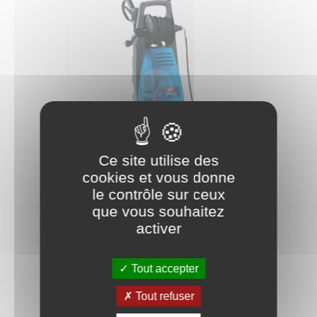
Ce site utilise des
cookies et vous donne
le contrôle sur ceux
TITAN 145
que vous souhaitez
activer
Réf. produit :
13.041.1502
Prix
770,00 € TTC
Tout accepter
770 € HT
Tout refuser
AJOUTER AU PANIER
shopping_cart