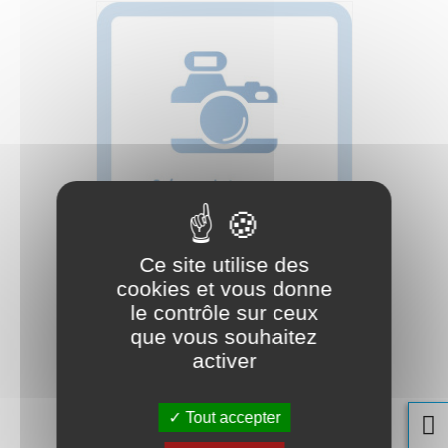
Ce site utilise des
cookies et vous donne
ASPIRATEUR EAU ET
POUSSIERE LSU255 - INOX
le contrôle sur ceux
que vous souhaitez
Réf. produit :
50000126
activer
Prix
495,00 € TTC
495 € HT
Tout accepter