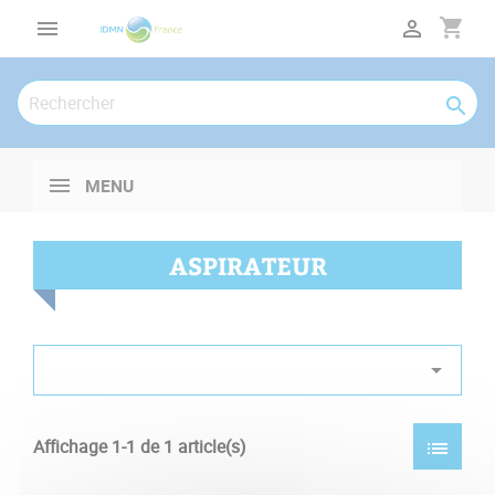
Panneau de gestion des cookies
shopping_cart



MENU
ASPIRATEUR

Affichage 1-1 de 1 article(s)
list