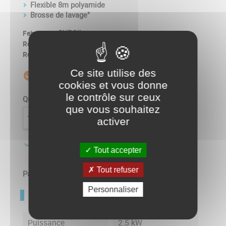
Flexible 8m polyamide
Brosse de lavage"
SUROIL
Fabricant :
13.063.1201
Ref. produit :
13.063.1201
Ref. constructeur :
Ce site utilise des
Livré sous 5 à 10 jours
check_circle_outline
cookies et vous donne
le contrôle sur ceux
Quantité
que vous souhaitez

AJOUTER AU PANIER
activer

Disponible usine - Livré sous 5 à 10 jours
Tout accepter
Tout refuser
Partager
Personnaliser
FICHE TECHNIQUE
Puissance
2.5 kW