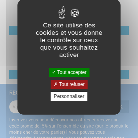
Ce site utilise des
SUROIL
cookies et vous donne
le contrôle sur ceux
que vous souhaitez
activer
Tout accepter
VIPER
Tout refuser
RECEVEZ NOS OFFRES SPÉCIALES
Personnaliser
Inscrivez-vous pour découvrir nos offres et recevez un
code promo de -5% sur l'ensemble du site (sur le produit le
moins cher de votre panier) ! Vous pouvez vous