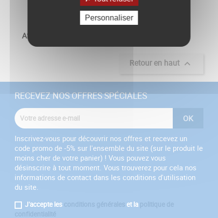
Personnaliser
Affichage 1-1 de 1 article(s)
Retour en haut

RECEVEZ NOS OFFRES SPÉCIALES
Inscrivez-vous pour découvrir nos offres et recevez un
code promo de -5% sur l'ensemble du site (sur le produit le
moins cher de votre panier) ! Vous pouvez vous
désinscrire à tout moment. Vous trouverez pour cela nos
informations de contact dans les conditions d'utilisation
du site.
J'accepte les
conditions générales
et la
politique de
confidentialité