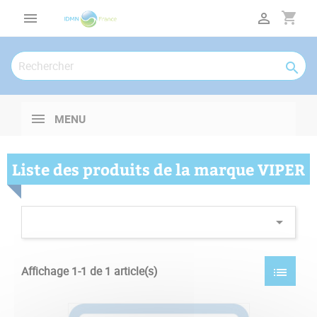
Panneau de gestion des cookies
shopping_cart



MENU
Liste des produits de la marque VIPER

Affichage 1-1 de 1 article(s)
list