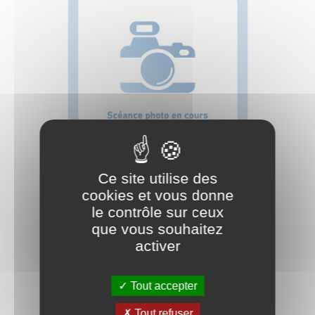
Ce site utilise des
ASPIRATEUR EAU ET
cookies et vous donne
POUSSIERE LSU255 - INOX
le contrôle sur ceux
que vous souhaitez
Réf. produit :
50000126
activer
Prix
495,00 € TTC
495 € HT
Tout accepter
AJOUTER AU PANIER
shopping_cart
Tout refuser