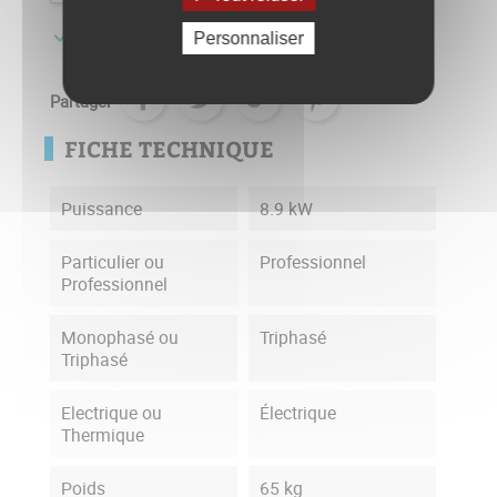

Disponible usine - Livré sous 5 à 10 jours
Personnaliser
Partager
FICHE TECHNIQUE
Puissance
8.9 kW
Particulier ou
Professionnel
Professionnel
Monophasé ou
Triphasé
Triphasé
Electrique ou
Électrique
Thermique
Poids
65 kg