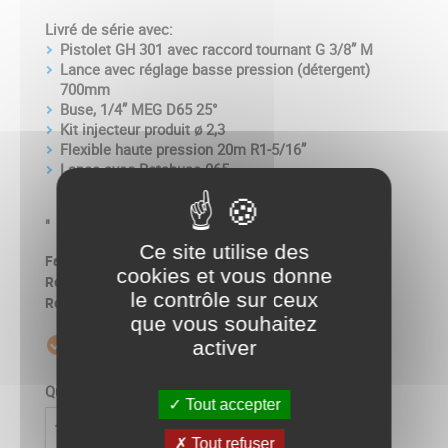
Livré de série avec:
Pistolet GH 301 avec raccord tournant G 3/8” M
Lance avec réglage basse pression (détergent)
700mm
Buse, 1/4” MEG D65 25°
Kit injecteur produit ø 2,3
Flexible haute pression 20m R1-5/16”
Lance avec Rotabuse 065
"
Ce site utilise des
SUROIL
Fabricant :
cookies et vous donne
13.065.0007
Ref. produit :
le contrôle sur ceux
13.065.0007
Ref. constructeur :
que vous souhaitez
Livré sous 5 à 10 jours
check_circle_outline
activer
Quantité
Tout accepter

AJOUTER AU PANIER
Tout refuser