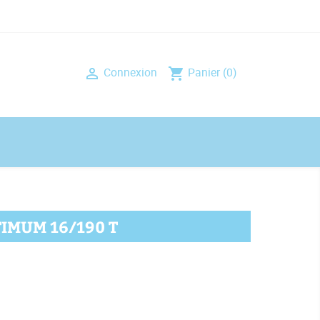
Connexion
Panier
(0)

shopping_cart
IMUM 16/190 T