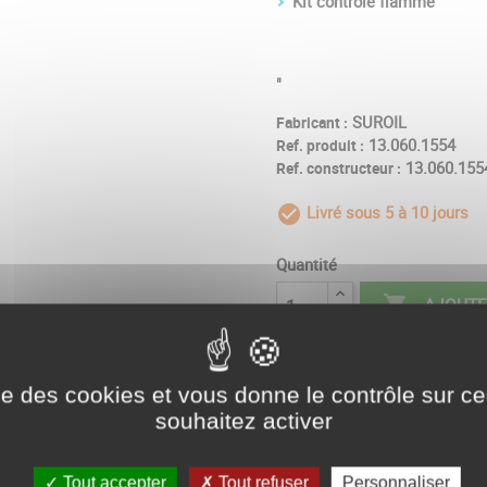
Kit contrôle flamme
"
SUROIL
Fabricant :
13.060.1554
Ref. produit :
13.060.155
Ref. constructeur :
Livré sous 5 à 10 jours
check_circle_outl
Quantité

AJOUTE

Disponible usine - Livré 
ise des cookies et vous donne le contrôle sur 
souhaitez activer
Partager
Tout accepter
Tout refuser
Personnaliser