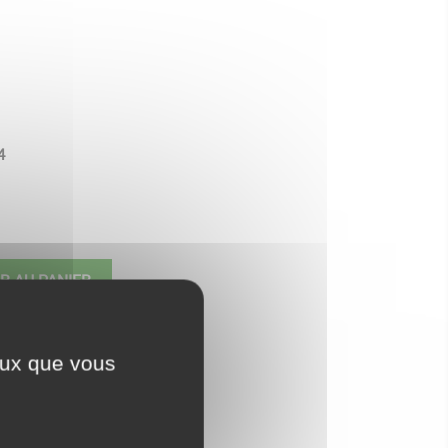
4
ine
R AU PANIER
sous 5 à 10 jours
ceux que vous