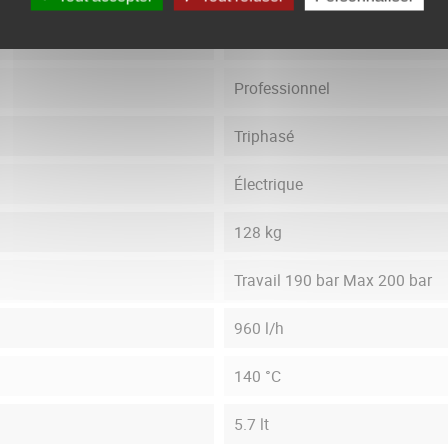
6.5 kW
Professionnel
Triphasé
Électrique
128 kg
Travail 190 bar Max 200 bar
960 l/h
140 °C
5.7 lt